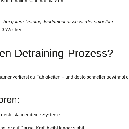
äre Koordination kann nachlassen
 – bei gutem Trainingsfundament rasch wieder aufholbar.
 2–3 Wochen.
den Detraining-Prozess?
samer verlierst du Fähigkeiten – und desto schneller gewinnst 
oren:
, desto stabiler deine Systeme
eller auf Pause, Kraft bleibt länger stabil